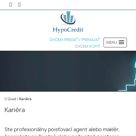
CHCEM PREDAŤ / PRENAJAŤ
MENU
CHCEM KÚPIŤ
Úvod
/
Kariéra
Kariéra
Ste profesionálny poisťovací agent alebo maklér,