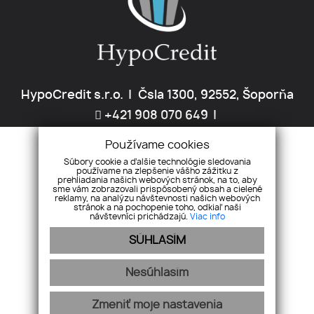
HypoCredit s.r.o.
Čsla 1300, 92552, Šoporňa
+421 908 070 649
hypocredit@hypocredit.sk
Používame cookies
Súbory cookie a ďalšie technológie sledovania
používame na zlepšenie vášho zážitku z
ÚVOD
NEHNUTEĽNOSTI
O NÁS
POISTENIE
ÚVERY
prehliadania našich webových stránok, na to, aby
sme vám zobrazovali prispôsobený obsah a cielené
PARTNERI
KARIÉRA
GDPR
PRAVIDLÁ COOKIES
KONTAKT
reklamy, na analýzu návštevnosti našich webových
stránok a na pochopenie toho, odkiaľ naši
návštevníci prichádzajú.
Viac info
SÚHLASÍM
Nesúhlasím
Zmeniť moje nastavenia
webex.digital
-
REALVIA.sk