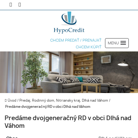
CHCEM PREDAŤ / PRENAJAŤ
MENU
CHCEM KÚPIŤ
Úvod
/
Predaj, Rodinný dom, Nitriansky kraj, Dlhá nad Váhom
/
Predáme dvojgeneračný RD v obci Dlhá nad Váhom
Predáme dvojgeneračný RD v obci Dlhá nad
Váhom