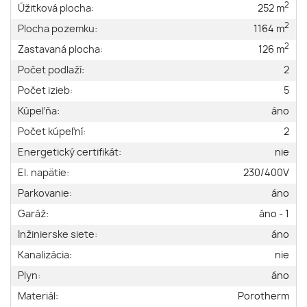
2
Úžitková plocha:
252 m
2
Plocha pozemku:
1164 m
2
Zastavaná plocha:
126 m
Počet podlaží:
2
Počet izieb:
5
Kúpeľňa:
áno
Počet kúpeľní:
2
Energetický certifikát:
nie
El. napätie:
230/400V
Parkovanie:
áno
Garáž:
áno - 1
Inžinierske siete:
áno
Kanalizácia:
nie
Plyn:
áno
Materiál:
Porotherm