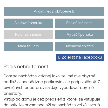
Pridať medzi obľúbené
Sledovať ponuku
Poslať známemu
Poloha na mape
Vytlačiť ponuku
Mám záujem
Mesačná splátka
Zdieľať na Facebooku
Popis nehnuteľnosti
Dom sa nachádza v tichej lokalite, má dve obytné
podlažia, pochôdzne podkrovie a je podpivničený. Z
pivničných priestorov sa dajú vybudovať obytné
priestory.
Vstup do domu je cez predsieň z ktorej sa vstupuje
do haly. Na prvom podlaží sa nachádza veľká, svetlá