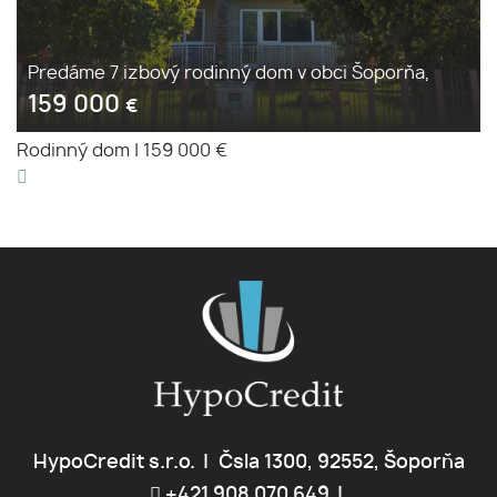
Predáme 7 izbový rodinný dom v obci Šoporňa,
159 000
€
Rodinný dom
|
159 000 €
HypoCredit s.r.o.
Čsla 1300, 92552, Šoporňa
+421 908 070 649