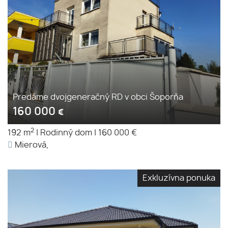
Predáme dvojgeneračný RD v obci Šoporňa
160 000
€
2
192 m
|
Rodinný dom
|
160 000 €
Mierová,
Exkluzívna ponuka