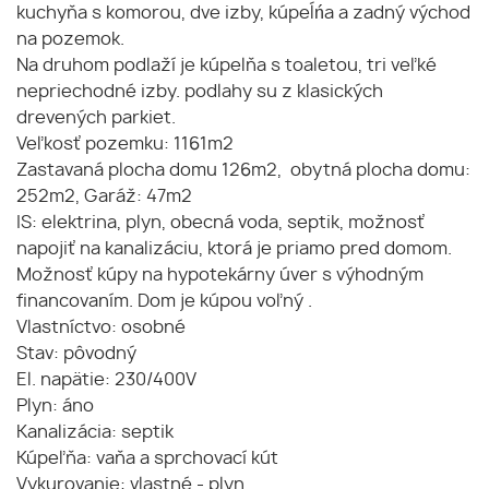
kuchyňa s komorou, dve izby, kúpeĺńa a zadný východ
na pozemok.
Na druhom podlaží je kúpelňa s toaletou, tri veľké
nepriechodné izby. podlahy su z klasických
drevených parkiet.
Veľkosť pozemku: 1161m2
Zastavaná plocha domu 126m2, obytná plocha domu:
252m2, Garáž: 47m2
IS: elektrina, plyn, obecná voda, septik, možnosť
napojiť na kanalizáciu, ktorá je priamo pred domom.
Možnosť kúpy na hypotekárny úver s výhodným
financovaním. Dom je kúpou voľný .
Vlastníctvo: osobné
Stav: pôvodný
El. napätie: 230/400V
Plyn: áno
Kanalizácia: septik
Kúpeľňa: vaňa a sprchovací kút
Vykurovanie: vlastné - plyn