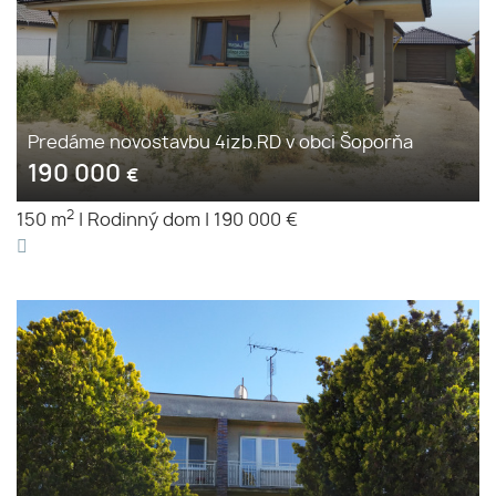
Predáme novostavbu 4izb.RD v obci Šoporňa
190 000
€
2
150 m
|
Rodinný dom
|
190 000 €